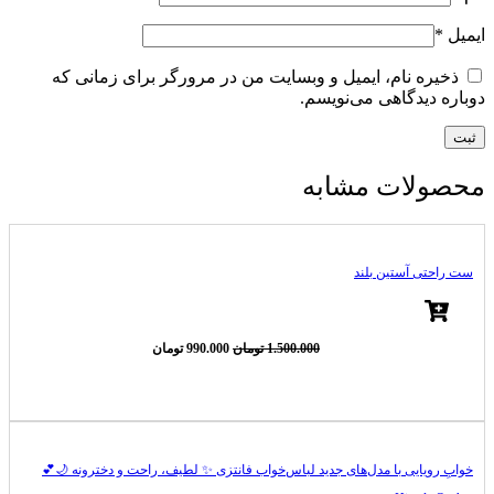
ایمیل
*
ذخیره نام، ایمیل و وبسایت من در مرورگر برای زمانی که
دوباره دیدگاهی می‌نویسم.
محصولات مشابه
ست راحتی آستین بلند
قیمت
قیمت
1.500.000
تومان
990.000
تومان
اصلی
فعلی
1.500.000 تومان
990.000 تومان
-34%
بود.
است.
خوابِ رویایی با مدل‌های جدید لباس‌خواب فانتزی ✨ لطیف، راحت و دخترونه 🌙💕