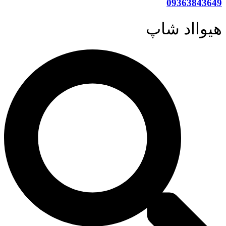
09363843649
هیوااد شاپ