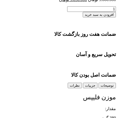
اصلی
فعلی
موزن
5.000.000 تومان
3.850.000 تومان
فلیپس
بود.
است.
افزودن به سبد خرید
عدد
ضمانت هفت روز بازگشت کالا
تحویل سریع و آسان
ضمانت اصل بودن کالا
توضیحات
جزییات
نظرات
موزن فلیپس
مقدار:
380 گرم