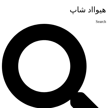
پرش
هیوااد شاپ
به
محتوا
Search