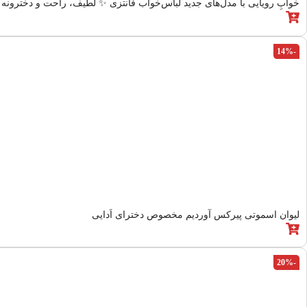
خوابِ رویایی با مدل‌های جدید لباس‌خواب فانتزی ✨ لطیف، راحت و دخترونه 🌙💕  Qeshm
-14%
لیوان اسموتی پیرکس آوردیم مخصوص دخترای اَدایی
-20%