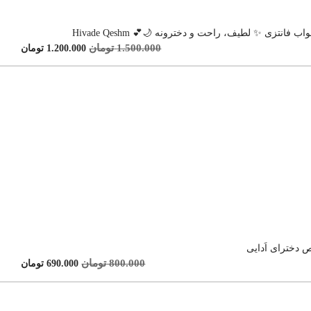
فانتزی ✨ لطیف، راحت و دخترونه 🌙💕 Hivade Qeshm
1.500.000
تومان
1.200.000
تومان
دخترای اَدایی
800.000
تومان
690.000
تومان