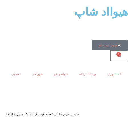
هیوااد شاپ
ورود | ثبت نام
0
اکسسوری
پوشاک زنانه
حوله و پتو
خوراکی
دمپایی
خانه
/
لوازم خانگی
/ خرد کن بلک اند دکر مدل GC400