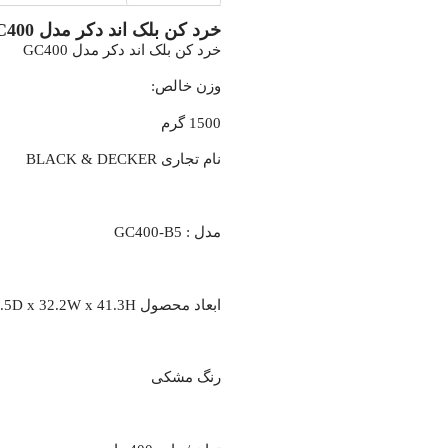
خرد کن بلک اند دکر مدل GC400
خرد کن بلک اند دکر مدل GC400
وزن خالص:
1500 گرم
نام تجاری BLACK & DECKER
مدل : GC400-B5
ابعاد محصول 20.5D x 32.2W x 41.3H سانتی متر
رنگ مشکی