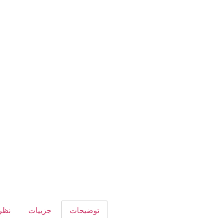
توضیحات
جزییات
نظر