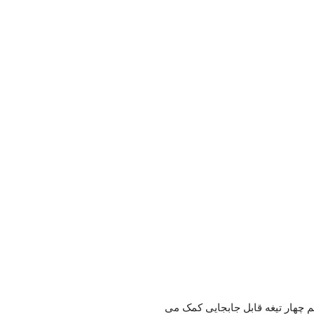
لیتری BLACK+DECKER 400W/Mincer ظرفیت کاسه شیشه ای XXL با سیستم چهار تیغه قابل جابجایی کمک می