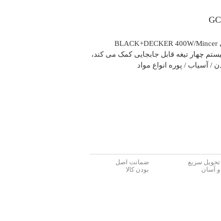
خردکن شیشه ای عمودی 1.2 لیتری BLACK+DECKER 400W/Mincer
سه شیشه ای XXL با سیستم چهار تیغه قابل جابجایی کمک می کند،
 / آسیاب / پوره انواع مواد
تحویل سریع
ضمانت اصل
و آسان
بودن کالا