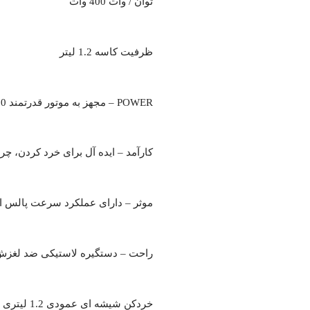
توان / وات 400 وات
ظرفیت کاسه 1.2 لیتر
POWER – مجهز به موتور قدرتمند 400 واتی برای برش سریع
کارآمد – ایده آل برای خرد کردن، چ
موثر – دارای عملکرد سرعت پالس اس
راحت – دستگیره لاستیکی ضد لغزش 