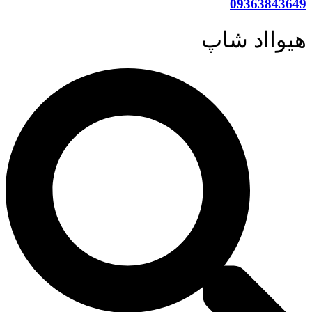
09363843649
هیوااد شاپ