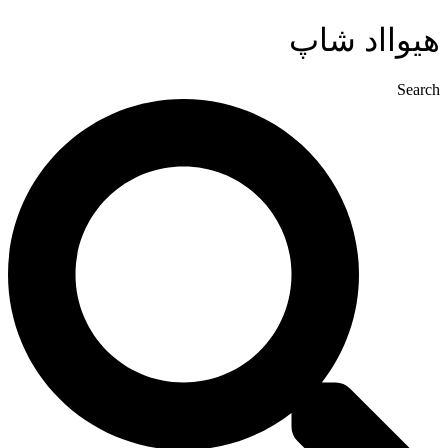
پرش
هیوااد شاپ
به
محتوا
Search