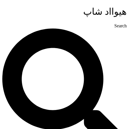
پرش
هیوااد شاپ
به
محتوا
Search