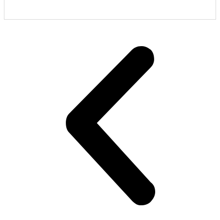
800.000 تومان
730.000 تومان
-9%
بود.
است.