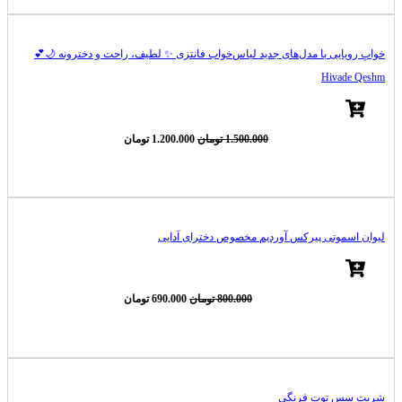
خوابِ رویایی با مدل‌های جدید لباس‌خواب فانتزی ✨ لطیف، راحت و دخترونه 🌙💕
Hivade Qeshm
قیمت
قیمت
1.500.000
تومان
1.200.000
تومان
اصلی
فعلی
1.500.000 تومان
1.200.000 تومان
-20%
بود.
است.
لیوان اسموتی پیرکس آوردیم مخصوص دخترای اَدایی
قیمت
قیمت
800.000
تومان
690.000
تومان
اصلی
فعلی
800.000 تومان
690.000 تومان
-14%
بود.
است.
شربت سس توت فرنگي