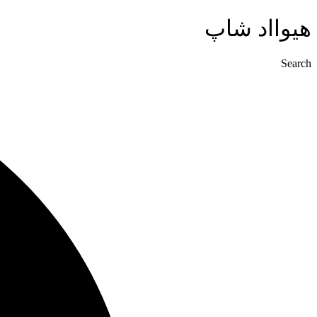
پرش
هیوااد شاپ
به
محتوا
Search