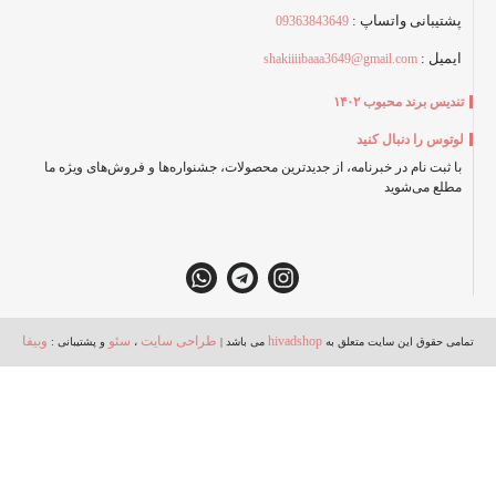
پشتیبانی واتساپ :
09363843649
ایمیل :
shakiiiibaaa3649@gmail.com
تندیس برند محبوب ۱۴۰۲
لوتوس را دنبال کنید
با ثبت‌ نام در خبرنامه، از جدیدترین محصولات، جشنواره‌ها و فروش‌های ویژه ما
مطلع می‌شوید
hivadshop
طراحی سایت
سئو
وبیفا
تمامی حقوق این سایت متعلق به
می باشد |
،
و پشتیبانی :