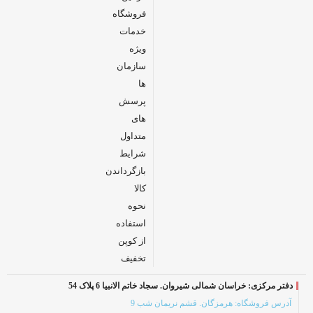
فروشگاه
خدمات
ویژه
سازمان
ها
پرسش
های
متداول
شرایط
بازگرداندن
کالا
نحوه
استفاده
از کوپن
تخفیف
دفتر مرکزی: خراسان شمالی شیروان. سجاد خاتم الانبیا 6 پلاک 54
آدرس فروشگاه: هرمزگان. قشم نریمان شب 9