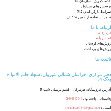
خدمات ویژه سازمان ها
پرسش های متداول
شرایط بازگرداندن کالا
نحوه استفاده از کوپن تخفیف
ارتباط با ما
درباره ما
تماس با ما
روش‌های ارسال
روش‌های پرداخت
تائیدیه ها
دفتر مرکزی: خراسان شمالی شیروان. سجاد خاتم الانبیا 6
پلاک 54
آدرس فروشگاه: هرمزگان. قشم نریمان شب 9
پشتیبانی واتساپ :
09363843649
ایمیل :
shakiiiibaaa3649@gmail.com